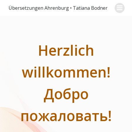
Zum
Übersetzungen Ahrenburg • Tatiana Bodner
Inhalt
springen
Herzlich
willkommen!
Добро
пожаловать!